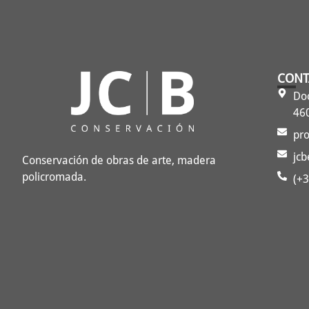
CONT
Doc
460
pr
jc
Conservación de obras de arte, madera
policromada.
(+3